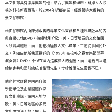
本文化都具有濃厚興趣的他，結合了興趣和理想，辭掉人人欣
羡的科技新貴職務，於2004年返鄉創業，經營著這家獨特的
藝文咖啡館。
藉由咖啡館內所陳列販售的專業文化書籍和各種經典版本的古
典音樂CD和DVD，持續地引介歐、美、日等地區的文化給國
人欣賞與體驗。而且他也積極投入文化產業，主動從事國民外
交。例如由他所執筆撰述的《1990年布拉格之春音樂節開幕
演奏會》DVD，不但在國內造成廣大的迴響，而且還親自呈送
給捷克共和國前總統哈維爾先生，令哈維爾先生讚賞不已。
他也經常應邀在國內各級
學術單位及企業團體作深
度文化演講，讓國人對於
歐、美、日等地區的多元
文化更加深入地了解。綜