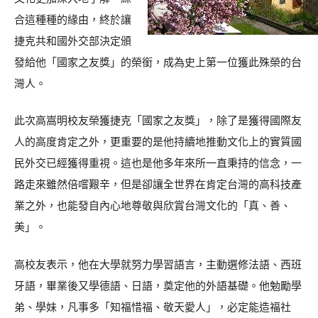
合這種種的緣由，終於讓
捷克共和國外交部決定頒
發給他「國家之友獎」的榮銜，成為史上第一位獲此殊榮的台
灣人。
此次高嵩明校友榮獲捷克「國家之友獎」，除了是獲得國際友
人的高度肯定之外，更重要的是他持續地推動文化上的實質國
民外交已經獲得重視。這也是他多年來所一直秉持的信念，一
路走來雖然倍嚐艱辛，但是卻讓全世界在肯定台灣的高科技產
業之外，也能發自內心地尊敬與欣賞台灣文化的「真、善、
美」。
高校友表示，他在大學就努力學習語言，主動選修法語、西班
牙語，畢業後又學德語、日語，奠定他的外語基礎。他勉勵學
弟、學妹，凡事多「知福惜福、敬天愛人」，必定能造福社