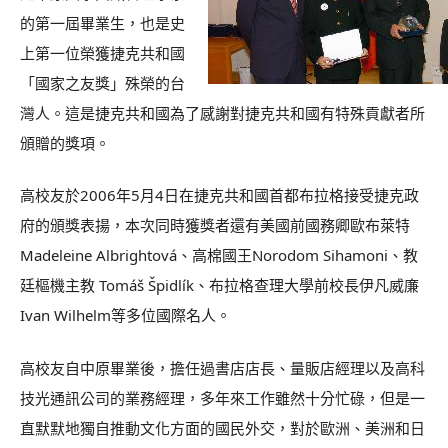
的第一屆畢業生，也是史
上第一位榮獲捷克共和國
「國家之友獎」殊榮的台
灣人。這是捷克共和國為了感謝對捷克共和國有特殊貢獻者所
頒贈的獎項。
高校友於2006年5月4日在捷克共和國首都布拉格接受捷克政
府的頒獎表揚，本次同時獲獎者還有美國前國務卿歐布萊特
Madeleine Albrightová、高棉國王Norodom Sihamoni、教
廷樞機主教 Tomáš Špidlík、布拉格查理大學前校長伊凡威廉
Ivan Wilhelm等多位國際名人。
高校友自中原畢業後，擔任過書店店長、量販店經理以及高科
技光通訊公司的業務經理，多年來工作雖然十分忙碌，但是一
直默默地獨自推動文化方面的國民外交，對於歐洲、美洲和日